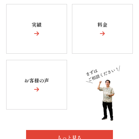
実
績
料
金
お
客
様
の
声
もっと見る