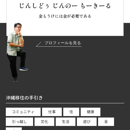
じんしどぅ じんのー もーきーる
金もうけには金が必要である
沖縄移住の手引き
コミュニティ
仕事
住
健康
引っ越し
文化
生活
遊び
金