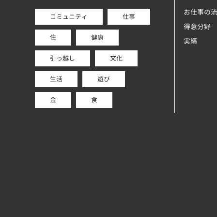
お仕事の
コミュニティ
仕事
得意分野
住
健康
実績
引っ越し
文化
生活
遊び
金
食