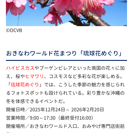
©OCVB
おきなわワールド花まつり「琉球花めぐり」
ハイビスカス
やブーゲンビレアといった南国の花々に加
え、桜や
ヒマワリ
、コスモスなど多彩な花が楽しめる。
「
琉球花めぐり
」では、こうした季節の魅力を感じられ
るフォトスポットも設けられている。彩り豊かな沖縄の
冬を体感できるイベントだ。
開催日時／2025年12月24日～ 2026年2月20日
営業時間／9:00～17:30（最終受付16:00）
開催場所／おきなわワールド入口、おみやげ専門店街前