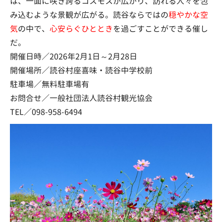
は、一面に咲き誇るコスモスが広がり、訪れる人々を包
み込むような景観が広がる。読谷ならではの
穏やかな空
気
の中で、
心安らぐひととき
を過ごすことができる催し
だ。
開催日時／2026年2月1日～2月28日
開催場所／読谷村座喜味・読谷中学校前
駐車場／無料駐車場有
お問合せ／一般社団法人読谷村観光協会
TEL／098-958-6494