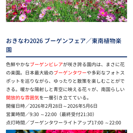
おきなわ2026 ブーゲンフェア／東南植物楽
園
色鮮やかな
ブーゲンビレア
が咲き誇る園内は、まさに花
の楽園。日本最大級の
ブーゲンタワー
や多彩なフォトス
ポットを巡りながら、ゆったりと散策を楽しむことがで
きる。暖かな陽射しと青空に映える花々が、南国らしい
開放的な雰囲気
を一層引き立てている。
開催日時／2026年2月28日～2026年5月6日
営業時間／9:30 ～22:00（最終受付21:30）
点灯時間／ブーゲンタワーライトアップ17:00 ～22:00