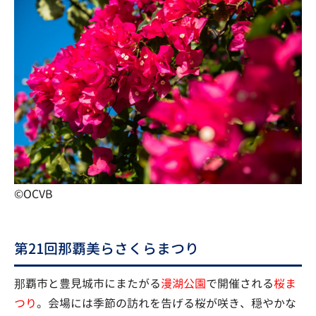
©OCVB
第21回那覇美らさくらまつり
那覇市と豊見城市にまたがる
漫湖公園
で開催される
桜ま
つり
。会場には季節の訪れを告げる桜が咲き、穏やかな