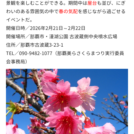
景観を楽しむことができる。期間中は
屋台
も並び、にぎ
わいのある雰囲気の中で
春の気配
を感じながら過ごせる
イベントだ。
開催日時／2026年2月21日～2月22日
開催場所／那覇市・漫湖公園 古波蔵側中央噴水広場
住所／那覇市古波蔵3-23-1
TEL／090-9482-1077（那覇美らさくらまつり実行委員
会事務局）