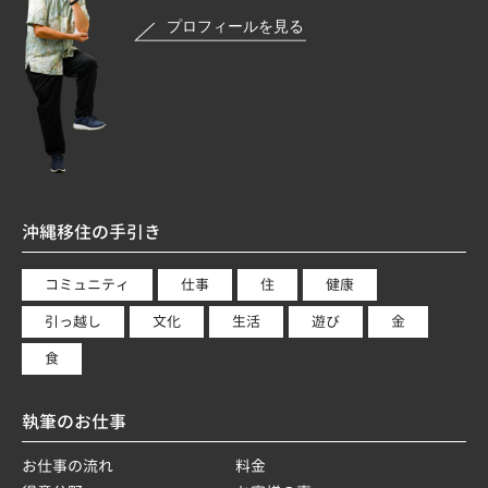
沖縄移住の手引き
コミュニティ
仕事
住
健康
引っ越し
文化
生活
遊び
金
食
執筆のお仕事
お仕事の流れ
料金