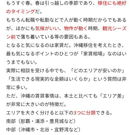
もうすぐ春。春は引っ越しの季節であり、
移住にも絶好
のタイミング
だ。
もちろん転職や転勤などで人が動く時期だからでもある
が、ほかにも
気候がいい
、
物件が動く
時期、
観光シーズ
ン前
で
落ち着いている
等の要因もある。
となると気になるのは家賃だ。沖縄移住を考えたとき、
最も気になるポイントのひとつが「家賃相場」なのはい
うまでもない。
実際に相談を受ける中でも、「どのエリアが安いのか」
「生活できる現実的な金額はいくらか」という質問は非
常に多い。
ただ、沖縄の賃貸事情は、本土と比べても「エリア差」
が非常に大きいのが特徴だ。
エリアを大きく分けると以下の
3つに分類
できる。
南部（那覇・浦添・豊見城など）
中部（沖縄市・北谷・宜野湾など）