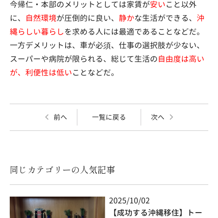
今帰仁・本部のメリットとしては家賃が
安い
こと以外
に、
自然環境
が圧倒的に良い、
静か
な生活ができる、
沖
縄らしい暮らし
を求める人には最適であることなどだ。
一方デメリットは、車が必須、仕事の選択肢が少ない、
スーパーや病院が限られる、総じて生活の
自由度は高い
が、利便性は低い
ことなどだ。
前へ
一覧に戻る
次へ
同じカテゴリーの人気記事
2025/10/02
【成功する沖縄移住】トー