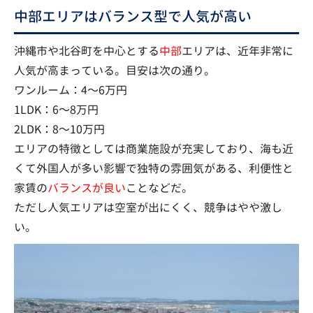
中部エリアはバランス型で人気が高い
沖縄市や北谷町を中心とする
中部
エリアは、近年非常に
人気が高まっている。目安は次の通り。
ワンルーム：4〜6万円
1LDK：6〜8万円
2LDK：8〜10万円
エリアの特徴としては商業施設が充実しており、海も近
くて外国人が多い影響で独特の雰囲気がある、利便性と
家賃の
バランスが良い
ことなどだ。
ただし人気エリアは空室が出にくく、競争はやや激し
い。