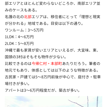
部エリアとほとんど変わらないどころか、南部エリア並
みのケースもある。
名護の北の
北部
エリアは、移住者にとって「理想と現実
が分かれる」地域である。目安は以下の通り。
ワンルーム：3〜5万円
1LDK：4〜6万円
2LDK：5〜8万円
沖縄で最も家賃が安いエリアといえるが、大宜味、東、
国頭の3村はそもそも物件が少ない。
比較できるのは
今帰仁村・本部町
あたりだろう。筆者の
地元でもあり、体感としては以下のような特徴がある。
古民家・戸建ては5〜8万円前後が中心で、庭付き・駐車
場付きが多い。
アパートは3〜6万円程度だが、築古が多い。