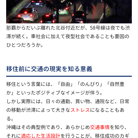
那覇からだいぶ離れた北谷付近だが、58号線は夜でも渋
滞が続く。車社会に加えて夜型社会であることも要因の
ひとつだろうか。
移住前に交通の現実を知る意義
移住という言葉には、「自由」「のんびり」「自然豊
か」といったポジティブなイメージが伴う。
しかし実際には、日々の通勤、買い物、通院など、日常
の移動が渋滞によって大きな
ストレス
になることもあ
る。
沖縄はその典型例であり、あらかじめ
交通事情
を知り、
それに
適応した生活設計
を行うことが、移住成功のカギ