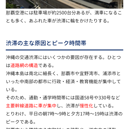
那覇空港には駐車場が約2500台分あるが、満車になるこ
とも多く、あふれた車が渋滞に輪をかけたりする。
渋滞の主な原因とピーク時間帯
沖縄の交通渋滞にはいくつかの要因が存在する。ひとつ
は
道路網の構造
である。
沖縄本島は南北に細長く、那覇市や宜野湾市、浦添市と
いった中南部の都市に行政・経済・教育機能が集中して
いる。
そのため、通勤・通学時間帯には国道58号や330号など
主要幹線道路に車が集中
し、渋滞が
慢性化
している。
とりわけ、平日の朝7時〜9時と夕方17時〜19時は渋滞の
ピークである。