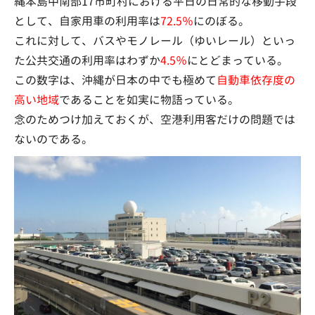
縄本島中南部17市町村における平日の日常的な移動手段
として、自家用車の利用率は
72.5％
にのぼる。
これに対して、バスやモノレール（ゆいレール）といっ
た公共交通の利用率はわずか
4.5％
にとどまっている。
この数字は、沖縄が日本の中でも極めて
自動車依存度の
高い地域
であることを如実に物語っている。
念のためつけ加えておくが、空港利用客だけの問題では
ないのである。