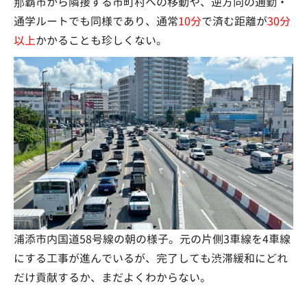
那覇市から隣接する市町村への移動や、逆方向の通勤・
通学ルートでも同様であり、通常
10分
で済む距離が
30分
以上
かかることも珍しくない。
浦添市内国道58号線の朝の様子。元の片側3車線を4車線
にする工事が進んでいるが、完了しても渋滞緩和にどれ
だけ貢献するか、まだよくわからない。