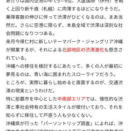
あたりは国内空港の中で5～6位、大阪国際（伊丹）を軽
く上回り新千歳（札幌）に肉薄するほどになりそうだ。
乗降客数の伸びに伴って渋滞がひどくなるのは、まあ当
然だ。さらに空港に限らず、本島全域で渋滞は深刻な社
会問題になりつつある。
来月今帰仁村に新しいテーマパーク・ジャングリア沖縄
が開業するが、それによる
北部地区の渋滞激化
も懸念さ
れている。
沖縄への移住を検討するにあたって、多くの人が最初に
夢見るのは、青い海に囲まれたスローライフだろう。
ところが、実際に暮らし始めると直面するのが、交通渋
滞の現実というわけだ。
特に那覇市を中心とした
中南部エリア
では、慢性的な渋
滞と車社会特有の生活スタイルが根付いており、それを
知らずに移住して戸惑う人も少なくない。
沖縄県が行った「パーソントリップ調査」によれば、沖