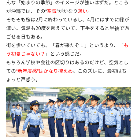
んな「始まりの季節」のイメージが強いはずだ。ところ
が沖縄では、その“
空気
”がかなり
薄い
。
そもそも桜は2月に終わっているし、4月にはすでに緑が
濃い。気温も20度を超えていて、下手をすると半袖で過
ごせる日もある。
街を歩いていても、「春が来たぞ！」というより、「
も
う初夏じゃない？
」という感じだ。
もちろん学校や会社の区切りはあるのだけど、空気とし
ての
“新年度感”はかなり控えめ
。このズレに、最初はち
ょっと戸惑う。