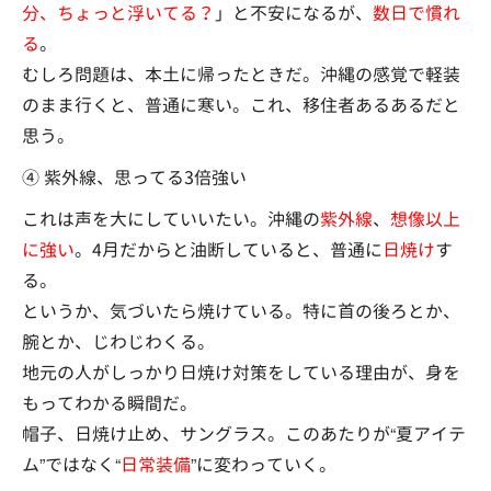
分、ちょっと浮いてる？
」と不安になるが、
数日で慣れ
る
。
むしろ問題は、本土に帰ったときだ。沖縄の感覚で軽装
のまま行くと、普通に寒い。これ、移住者あるあるだと
思う。
④ 紫外線、思ってる3倍強い
これは声を大にしていいたい。沖縄の
紫外線
、
想像以上
に強い
。4月だからと油断していると、普通に
日焼け
す
る。
というか、気づいたら焼けている。特に首の後ろとか、
腕とか、じわじわくる。
地元の人がしっかり日焼け対策をしている理由が、身を
もってわかる瞬間だ。
帽子、日焼け止め、サングラス。このあたりが“夏アイテ
ム”ではなく“
日常装備
”に変わっていく。