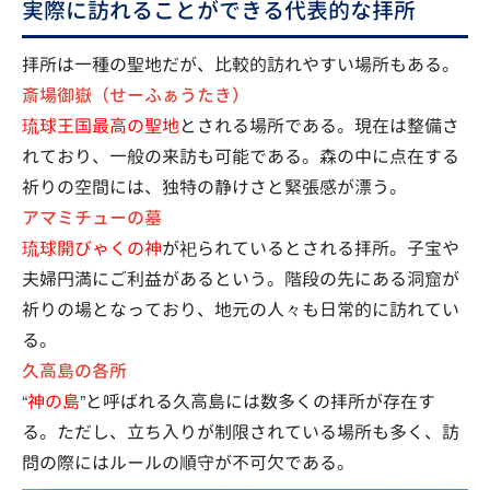
実際に訪れることができる代表的な拝所
拝所は一種の聖地だが、比較的訪れやすい場所もある。
斎場御嶽（せーふぁうたき）
琉球王国最高の聖地
とされる場所である。現在は整備さ
れており、一般の来訪も可能である。森の中に点在する
祈りの空間には、独特の静けさと緊張感が漂う。
アマミチューの墓
琉球開びゃくの神
が祀られているとされる拝所。子宝や
夫婦円満にご利益があるという。階段の先にある洞窟が
祈りの場となっており、地元の人々も日常的に訪れてい
る。
久高島の各所
“
神の島
”と呼ばれる久高島には数多くの拝所が存在す
る。ただし、立ち入りが制限されている場所も多く、訪
問の際にはルールの順守が不可欠である。