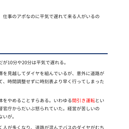
、仕事のアポなのに平気で遅れて来る人がいるの
が10分や20分は平気で遅れる。
滞を見越してダイヤを組んでいるが、意外に道路が
て、時間調整せずに時刻表より早く行ってしまった
体をやめることすらある。いわゆる
間引き運転
とい
督官庁からだいぶ怒られていた。経営が苦しいの
ないが。
く人が多くなり、道路が混んでバスのダイヤがむち