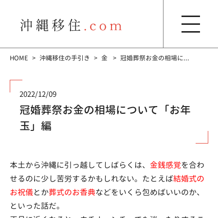
HOME
沖縄移住の手引き
金
冠婚葬祭お金の相場に...
2022/12/09
冠婚葬祭お金の相場について「お年
玉」編
本土から沖縄に引っ越してしばらくは、
金銭感覚
を合わ
せるのに少し苦労するかもしれない。たとえば
結婚式の
お祝儀
とか
葬式のお香典
などをいくら包めばいいのか、
といった話だ。