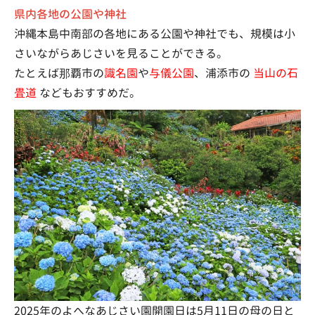
県内各地の公園や神社
沖縄本島中南部の各地にある公園や神社でも、規模は小
さいながらあじさいを見ることができる。
たとえば那覇市の
識名園
や
与儀公園
、浦添市の
当山の石
畳道
などもおすすめだ。
2025年のよへなあじさい園開園日は5月11日の母の日と