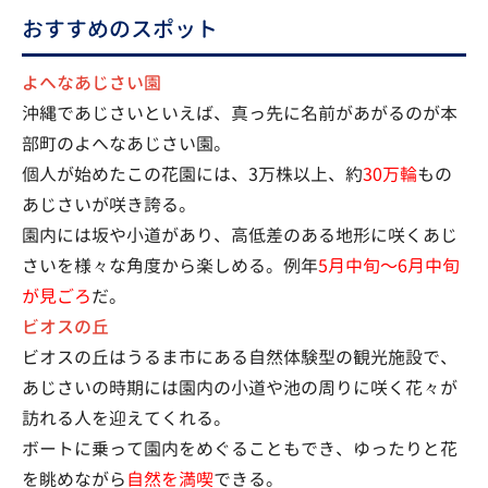
おすすめのスポット
よへなあじさい園
沖縄であじさいといえば、真っ先に名前があがるのが本
部町のよへなあじさい園。
個人が始めたこの花園には、3万株以上、約
30万輪
もの
あじさいが咲き誇る。
園内には坂や小道があり、高低差のある地形に咲くあじ
さいを様々な角度から楽しめる。例年
5月中旬〜6月中旬
が見ごろ
だ。
ビオスの丘
ビオスの丘はうるま市にある自然体験型の観光施設で、
あじさいの時期には園内の小道や池の周りに咲く花々が
訪れる人を迎えてくれる。
ボートに乗って園内をめぐることもでき、ゆったりと花
を眺めながら
自然を満喫
できる。