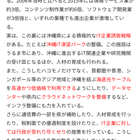
る。2006年当時と比べると2015年には情報サービス業が
約3倍、コンテンツ制作業が約6倍、ソフトウェア開発業
が3倍強と、いずれの業種でも進出企業が激増してい
る。
実は、この裏には沖縄県による積極的な
IT企業誘致戦略
がある。たとえば
沖縄IT津梁パーク
の整備。この施設は
うるま市にあり、沖縄に進出するIT関連企業や研究機関
の受け皿となるほか、人材の育成も行われる。
また、こうしたハコモノだけでなく、首都圏や香港、シ
ンガポール等のアジア地域と沖縄を結ぶ
海底光ケーブル
を
高速かつ低価格で利用できる
ようにしたり、
データセ
ンター
や県内に
クラウドネットワークを整備
するなど、
インフラ整備にも力を入れている。
さらに通信費の一部を県が補助したり、人材育成を行っ
たり、税制面での優遇制度を設けたりと、
IT企業に対し
ては行政が至れり尽くせり
の施策を行っている。こうし