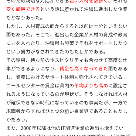
そのため親切な対応ができる
若い人材を数多く
、それも
安く雇用できる
という話に惹かれて沖縄に進出した企業
もかなりあった。
しかし、人材育成の面からすると以前は十分といえない
面もあった。そこで、進出した企業が人材の育成や教育
に力を入れたり、沖縄県も施策でそれをサポートしたり
という努力がなされてきたのもたしかである。
その結果、持ち前のホスピタリティも合わせて高度な仕
事ができるようになり、
賃金も高くなってきた
面もある
し、業務におけるサポート体制も強化されてきている。
コールセンターの賃金は県内の
平均よりも高め
に設定さ
れるようになっているのが現状だ。そうしなければ人材
が確保できない時代になっているのも事実だが、一方で
求職者からすればひとつの狙い目業界であることもたし
かだろう。
また、2006年以降は他のIT関連企業の進出も増えてい