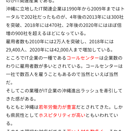
のがIT関連産業である。
沖縄に立地したIT関連企業は1990年から2009年まではト
ータルで202社だったものが、4年後の2013年には300社
を突破、2018年には470社、2年後の2020年にはほぼ倍
増の900社を超えるほどになっている。
雇用者数も2010年には2万人を突破し、2018年には
29,400人、2020年には42,000人まで増加している。
ところでIT企業の一種である
コールセンター
は企業数の
わりに雇用者数が多いとされている。コールセンターは
一社で数百人を雇うこともあるので当然といえば当然
だ。
そしてこの業種がIT企業の沖縄進出ラッシュを牽引して
きた感がある。
もともと沖縄は
若年労働力が豊富
だとされてきた。しか
も県民性として
ホスピタリティが高い
ともいわれてい
る。