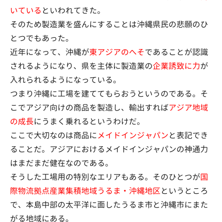
いている
といわれてきた。
そのため製造業を盛んにすることは沖縄県民の悲願のひ
とつでもあった。
近年になって、沖縄が
東アジアのへそ
であることが認識
されるようになり、県を主体に製造業の
企業誘致に力
が
入れられるようになっている。
つまり沖縄に工場を建ててもらおうというのである。そ
こでアジア向けの商品を製造し、輸出すれば
アジア地域
の成長
にうまく乗れるというわけだ。
ここで大切なのは商品に
メイドインジャパン
と表記でき
ることだ。アジアにおけるメイドインジャパンの神通力
はまだまだ健在なのである。
そうした工場用の特別なエリアもある。そのひとつが
国
際物流拠点産業集積地域うるま・沖縄地区
というところ
で、本島中部の太平洋に面したうるま市と沖縄市にまた
がる地域にある。