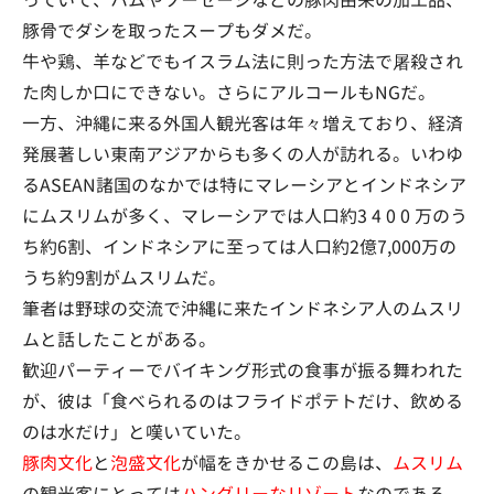
っていて、ハムやソーセージなどの豚肉由来の加工品、
豚骨でダシを取ったスープもダメだ。
牛や鶏、羊などでもイスラム法に則った方法で屠殺され
た肉しか口にできない。さらにアルコールもNGだ。
一方、沖縄に来る外国人観光客は年々増えており、経済
発展著しい東南アジアからも多くの人が訪れる。いわゆ
るASEAN諸国のなかでは特にマレーシアとインドネシア
にムスリムが多く、マレーシアでは人口約3 4 0 0 万のう
ち約6割、インドネシアに至っては人口約2億7,000万の
うち約9割がムスリムだ。
筆者は野球の交流で沖縄に来たインドネシア人のムスリ
ムと話したことがある。
歓迎パーティーでバイキング形式の食事が振る舞われた
が、彼は「食べられるのはフライドポテトだけ、飲める
のは水だけ」と嘆いていた。
豚肉文化
と
泡盛文化
が幅をきかせるこの島は、
ムスリム