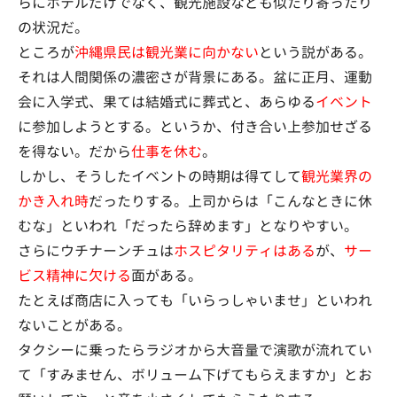
らにホテルだけでなく、観光施設なども似たり寄ったり
の状況だ。
ところが
沖縄県民は観光業に向かない
という説がある。
それは人間関係の濃密さが背景にある。盆に正月、運動
会に入学式、果ては結婚式に葬式と、あらゆる
イベント
に参加しようとする。というか、付き合い上参加せざる
を得ない。だから
仕事を休む
。
しかし、そうしたイベントの時期は得てして
観光業界の
かき入れ時
だったりする。上司からは「こんなときに休
むな」といわれ「だったら辞めます」となりやすい。
さらにウチナーンチュは
ホスピタリティはある
が、
サー
ビス精神に欠ける
面がある。
たとえば商店に入っても「いらっしゃいませ」といわれ
ないことがある。
タクシーに乗ったらラジオから大音量で演歌が流れてい
て「すみません、ボリューム下げてもらえますか」とお