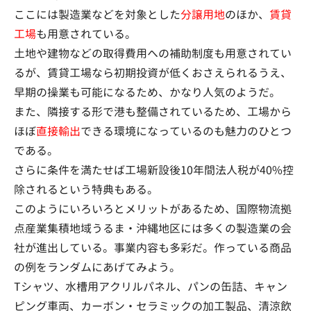
ここには製造業などを対象とした
分譲用地
のほか、
賃貸
工場
も用意されている。
土地や建物などの取得費用への補助制度も用意されてい
るが、賃貸工場なら初期投資が低くおさえられるうえ、
早期の操業も可能になるため、かなり人気のようだ。
また、隣接する形で港も整備されているため、工場から
ほぼ
直接輸出
できる環境になっているのも魅力のひとつ
である。
さらに条件を満たせば工場新設後10年間法人税が40%控
除されるという特典もある。
このようにいろいろとメリットがあるため、国際物流拠
点産業集積地域うるま・沖縄地区には多くの製造業の会
社が進出している。事業内容も多彩だ。作っている商品
の例をランダムにあげてみよう。
Tシャツ、水槽用アクリルパネル、パンの缶詰、キャン
ピング車両、カーボン・セラミックの加工製品、清涼飲