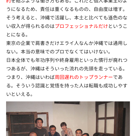
約
を結ぶような働き方もある。これだと個人事業主のよ
うになるため、責任は重くなるものの、自由度は増す。
そう考えると、沖縄で活躍し、本土と比べても遜色のな
い収入が得られるのは
プロフェッショナルだけ
というこ
とになる。
東京の企業で肩書きだけエライ人なんか沖縄では通用し
ない。本当の意味でのプロでなくてはいけない。
日本全体でも年功序列や終身雇用といった慣行が廃れつ
つあるが、沖縄はそういった流れの先頭を走っている。
つまり、沖縄はいわば
周回遅れのトップランナー
であ
る。そういう認識と覚悟を持った人は転職も成功しやす
いといえる。