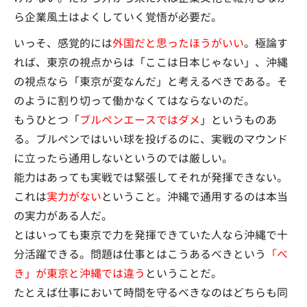
ら企業風土はよくしていく覚悟が必要だ。
いっそ、感覚的には
外国だと思ったほうがいい
。極論す
れば、東京の視点からは「ここは日本じゃない」、沖縄
の視点なら「東京が変なんだ」と考えるべきである。そ
のように割り切って働かなくてはならないのだ。
もうひとつ「
ブルペンエースではダメ
」というものあ
る。ブルペンではいい球を投げるのに、実戦のマウンド
に立ったら通用しないというのでは厳しい。
能力はあっても実戦では緊張してそれが発揮できない。
これは
実力がない
ということ。沖縄で通用するのは本当
の実力がある人だ。
とはいっても東京で力を発揮できていた人なら沖縄で十
分活躍できる。問題は仕事とはこうあるべきという
「べ
き」が東京と沖縄では違う
ということだ。
たとえば仕事において時間を守るべきなのはどちらも同