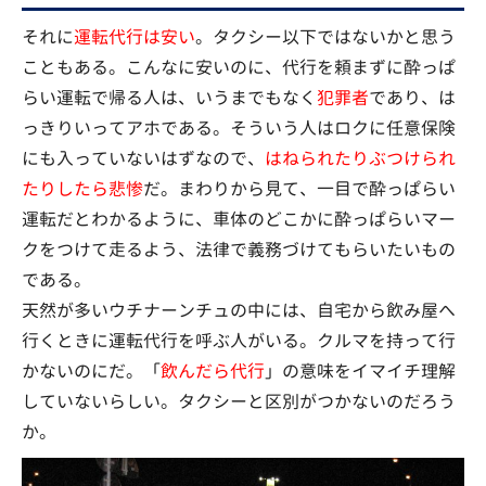
それに
運転代行は安い
。タクシー以下ではないかと思う
こともある。こんなに安いのに、代行を頼まずに酔っぱ
らい運転で帰る人は、いうまでもなく
犯罪者
であり、は
っきりいってアホである。そういう人はロクに任意保険
にも入っていないはずなので、
はねられたりぶつけられ
たりしたら悲惨
だ。まわりから見て、一目で酔っぱらい
運転だとわかるように、車体のどこかに酔っぱらいマー
クをつけて走るよう、法律で義務づけてもらいたいもの
である。
天然が多いウチナーンチュの中には、自宅から飲み屋へ
行くときに運転代行を呼ぶ人がいる。クルマを持って行
かないのにだ。「
飲んだら代行
」の意味をイマイチ理解
していないらしい。タクシーと区別がつかないのだろう
か。