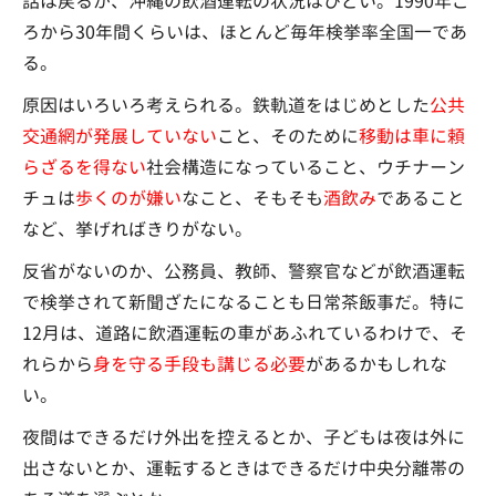
話は戻るが、沖縄の飲酒運転の状況はひどい。1990年ご
ろから30年間くらいは、ほとんど毎年検挙率全国一であ
る。
原因はいろいろ考えられる。鉄軌道をはじめとした
公共
交通網が発展していない
こと、そのために
移動は車に頼
らざるを得ない
社会構造になっていること、ウチナーン
チュは
歩くのが嫌い
なこと、そもそも
酒飲み
であること
など、挙げればきりがない。
反省がないのか、公務員、教師、警察官などが飲酒運転
で検挙されて新聞ざたになることも日常茶飯事だ。特に
12月は、道路に飲酒運転の車があふれているわけで、そ
れらから
身を守る手段も講じる必要
があるかもしれな
い。
夜間はできるだけ外出を控えるとか、子どもは夜は外に
出さないとか、運転するときはできるだけ中央分離帯の