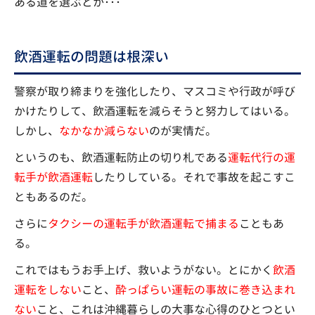
ある道を選ぶとか･･･
飲酒運転の問題は根深い
警察が取り締まりを強化したり、マスコミや行政が呼び
かけたりして、飲酒運転を減らそうと努力してはいる。
しかし、
なかなか減らない
のが実情だ。
というのも、飲酒運転防止の切り札である
運転代行の運
転手が飲酒運転
したりしている。それで事故を起こすこ
ともあるのだ。
さらに
タクシーの運転手が飲酒運転で捕まる
こともあ
る。
これではもうお手上げ、救いようがない。とにかく
飲酒
運転をしない
こと、
酔っぱらい運転の事故に巻き込まれ
ない
こと、これは沖縄暮らしの大事な心得のひとつとい