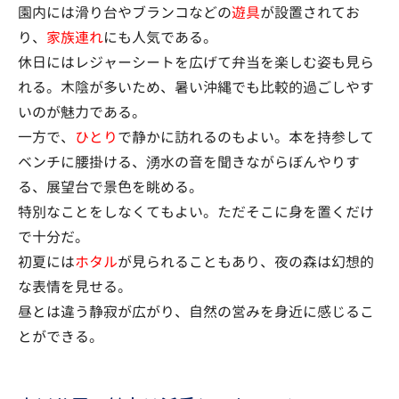
園内には滑り台やブランコなどの
遊具
が設置されてお
り、
家族連れ
にも人気である。
休日にはレジャーシートを広げて弁当を楽しむ姿も見ら
れる。木陰が多いため、暑い沖縄でも比較的過ごしやす
いのが魅力である。
一方で、
ひとり
で静かに訪れるのもよい。本を持参して
ベンチに腰掛ける、湧水の音を聞きながらぼんやりす
る、展望台で景色を眺める。
特別なことをしなくてもよい。ただそこに身を置くだけ
で十分だ。
初夏には
ホタル
が見られることもあり、夜の森は幻想的
な表情を見せる。
昼とは違う静寂が広がり、自然の営みを身近に感じるこ
とができる。