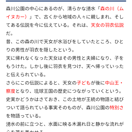
森川公園の中心にあるのが、清らかな湧水「
森の川（ム
イヌカー）
」で、古くから地域の人々に親しまれ、そし
てある伝説を今に伝えている。それは、
天女の羽衣伝説
だ。
昔、この森の川で天女が水浴びをしていたところ、ひと
りの男性が羽衣を隠したという。
天に帰れなくなった天女はその男性と夫婦になり、子を
もうけた。しかし後に羽衣を見つけ、天へ帰っていった
と伝えられている。
さらにこの伝説によると、天女の
子ども
が後に
中山王・
察度
となり、琉球王国の歴史につながっていくという。
史実かどうかはさておき、この土地が王統の物語と結び
ついて語られている事実そのものが、森川公園の
特別さ
を物語っている。
湧水の前に立つと、水面に映る木漏れ日と静かな流れが