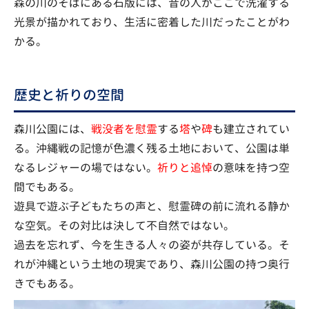
森の川のそばにある石版には、昔の人がここで洗濯する
光景が描かれており、生活に密着した川だったことがわ
かる。
歴史と祈りの空間
森川公園には、
戦没者を慰霊
する
塔
や
碑
も建立されてい
る。沖縄戦の記憶が色濃く残る土地において、公園は単
なるレジャーの場ではない。
祈りと追悼
の意味を持つ空
間でもある。
遊具で遊ぶ子どもたちの声と、慰霊碑の前に流れる静か
な空気。その対比は決して不自然ではない。
過去を忘れず、今を生きる人々の姿が共存している。そ
れが沖縄という土地の現実であり、森川公園の持つ奥行
きでもある。