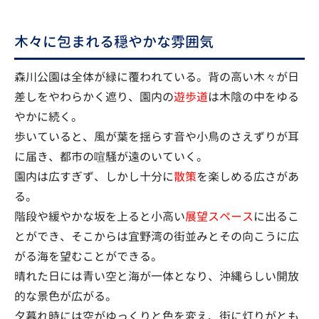
木々に包まれる穏やかな雰囲気
森川公園は全体が緑に覆われている。背の高い木々が日
差しをやわらかく遮り、園内の
遊歩道
は木陰の中をゆる
やかに続く。
歩いていると、風が葉を揺らす音や小鳥のさえずりが耳
に届き、都市の喧騒が遠のいていく。
園内は広すぎず、しかし十分に
散策
を楽しめる広さがあ
る。
階段や緩やかな坂を上ると小高い
展望スペース
に出るこ
とができ、そこからは宜野湾の街並みとその向こうに広
がる海を望むことができる。
晴れた日には青い空と海が一体となり、沖縄らしい開放
的な景色が広がる。
夕暮れ時には空がゆっくりと色を変え、街に灯りがとも