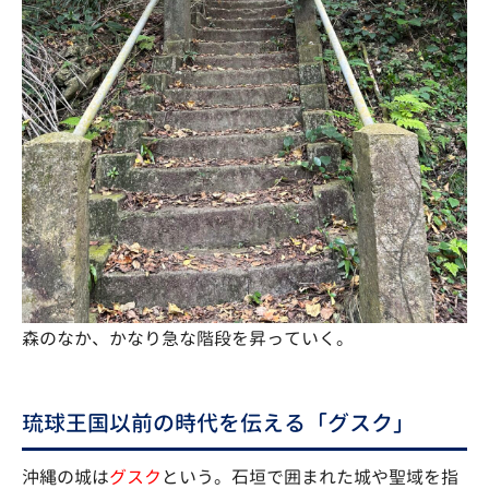
森のなか、かなり急な階段を昇っていく。
琉球王国以前の時代を伝える「グスク」
沖縄の城は
グスク
という。石垣で囲まれた城や聖域を指