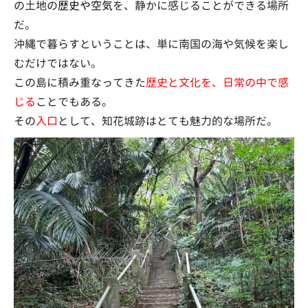
の土地の
歴史や空気
を、静かに感じることができる場所
だ。
沖縄で暮らすということは、単に南国の海や気候を楽し
むだけではない。
この島に積み重なってきた
歴史と文化を、日常の中で感
じる
ことでもある。
その
入口
として、知花城跡はとても魅力的な場所だ。