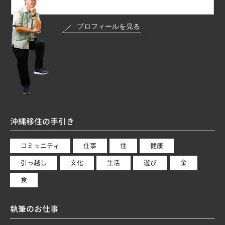
沖縄移住の手引き
コミュニティ
仕事
住
健康
引っ越し
文化
生活
遊び
金
食
執筆のお仕事