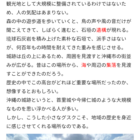
観光地として大規模に整備されているわけではないた
め、人の気配はあまりない。
森の中の遊歩道を歩いていくと、鳥の声や風の音だけが
聞こえてきて、しばらく進むと、石垣の
遺構
が現れる。
琉球石灰岩を積み上げた素朴な石垣で、派手さはない
が、何百年もの時間を耐えてきた重みを感じさせる。
城跡は丘の上にあるため、周囲を見渡すと沖縄市の街並
みが広がる。昔はこの場所から、
海
や周辺の
集落
を見渡
すことができたのだろう。
歴史の中でこの高台がどれほど重要な場所だったのか、
想像するとおもしろい。
沖縄の城跡というと、首里城や今帰仁城のような大規模
なものを思い浮かべる人が多い。
しかし、こうした小さなグスクこそ、地域の歴史を身近
に感じさせてくれる場所なのである。