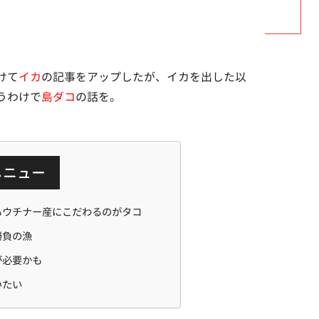
けて
イカ
の記事をアップしたが、イカを出した以
うわけで
島ダコ
の話を。
メニュー
もウチナー産にこだわるのがタコ
勝負の漁
が必要かも
いたい