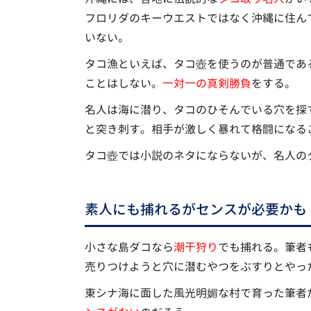
フロリダのキーウエストではなく沖縄に住ん
いない。
タコ漁といえば、タコ壺を使うのが普通であ
ことはしない。
一対一の真剣勝負
をする。
名人は海に潜り、タコのひそんでいる穴を探
と突き刺す。相手が激しく暴れて格闘になる
タコ壺では小説のネタにならないが、名人の
素人にも捕れるがセンスが必要かも
小さな島ダコなら
潮干狩り
でも捕れる。筆者
売りつけようと穴に潜むやつをぶすりとやっ
東シナ海に面した風光明媚な村で育った筆者