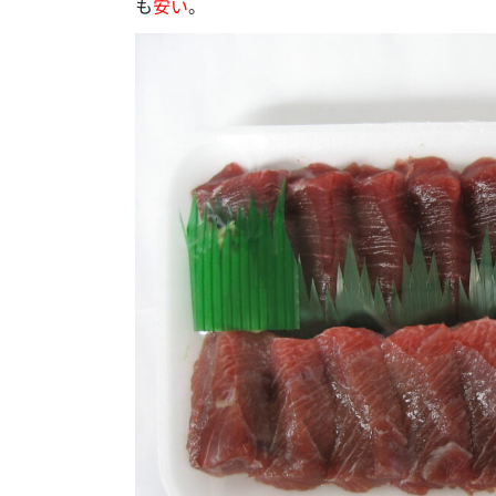
も
安い
。