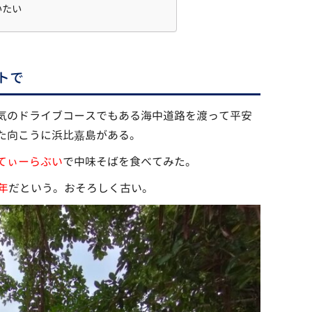
いたい
トで
気のドライブコースでもある海中道路を渡って平安
た向こうに浜比嘉島がある。
てぃーらぶい
で中味そばを食べてみた。
年
だという。おそろしく古い。