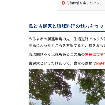
付加価値を楽しんでもら
島と古民家と琉球料理の魅力をセッ
うるま市の勝連半島の先、生活道路であり人
座島に入ったところを右折すると、橋を渡っ
琉球開びゃく伝説もあるこの島の
古民家食堂
古民家というだけあって、食堂の建物は
築94