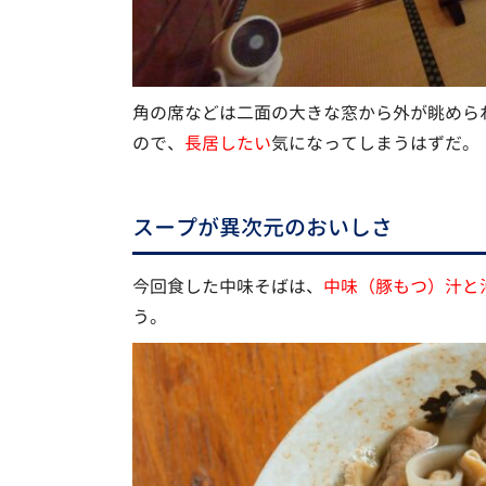
角の席などは二面の大きな窓から外が眺めら
ので、
長居したい
気になってしまうはずだ。
スープが異次元のおいしさ
今回食した中味そばは、
中味（豚もつ）汁と
う。