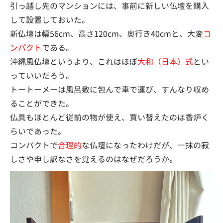
引っ越し先のマンションには、事前に新しい仏壇を購入
して設置しておいた。
新仏壇は幅56cm、高さ120cm、奥行き40cmと、大変
コ
ンパクト
である。
沖縄風仏壇というより、これはほぼ
大和（日本）式
とい
っていいだろう。
トートーメーは風呂敷に包んで車で運び、すんなり収め
ることができた。
仏具もほとんど従前の物が使え、買い替えたのは香炉く
らいであった。
コンパクトで
合理的
な仏壇になったわけだが、一抹の寂
しさや申し訳なさを覚えるのはなぜだろうか。