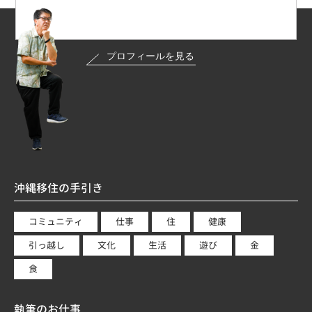
沖縄移住の手引き
コミュニティ
仕事
住
健康
引っ越し
文化
生活
遊び
金
食
執筆のお仕事