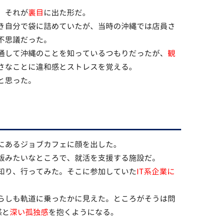
、それが
裏目
に出た形だ。
き自分で袋に詰めていたが、当時の沖縄では店員さ
不思議だった。
通して沖縄のことを知っているつもりだったが、
観
さなことに違和感とストレスを覚える。
と思った。
にあるジョブカフェに顔を出した。
版みたいなところで、就活を支援する施設だ。
知り、行ってみた。そこに参加していた
IT系企業に
らしも軌道に乗ったかに見えた。ところがそうは問
感と
深い孤独感
を抱くようになる。