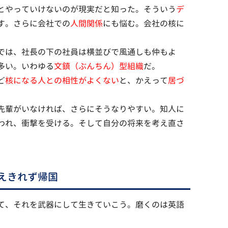
とやっていけないのが現実だと知った。そういう
デ
す。さらに会社での
人間関係
にも悩む。会社の核に
では、社長の下の社員は横並びで風通しも仲もよ
多い。いわゆる
文鎮（ぶんちん）型組織
だ。
ど
核になる人との相性がよくない
と、かえって
居づ
先輩がいなければ、さらにそうなりやすい。知人に
われ、衝撃を受ける。そして自分の将来を考え直さ
えきれず帰国
て、それを武器にして生きていこう。磨くのは英語