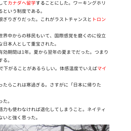
して
カナダへ留学
する
ことにした。ワーキングホリ
るという制度である。
限ぎりぎりだった。これがラストチャンスと
トロン
世界中からの移民もいて、国際感覚を磨くのに役立
な日本人として重宝された。
有効期間は1年。夏から翌年の夏までだった。つまり
する。
まで下がることがあるらしい。体感温度でいえば
マイ
ったらこれは寒過ぎる。さすがに「日本に帰りた
った。
語力も使わなければ退化してしまうこと。ネイティ
ないと強く思った。