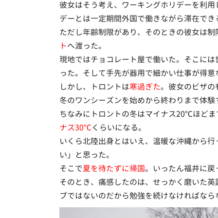
彼女はそう考え、ワーキングホリデーを利用
デーとは一定期間外国で働きながら滞在でき
ただし年齢制限があり、そのときの彼女は制
ト
へ渡った。
現地ではチョコレート屋で働いた。そこには
った。そして手先が器用で細かい仕事が得意
しかし、トロントは
寒過ぎた
。彼女のビザの
冬のワンシーズンを始めから終わりまで体験
ちなみにトロントの冬はマイナス20℃ほど
ナス30℃
くらいになる。
いくら北陸出身とはいえ、温暖な沖縄から行
い」と思った。
そこで
夏を待たずに帰国
。いったん福井に戻
そのとき、痛感したのは、せっかく磨いた英
ブではないのだから勉強を続けなければなら