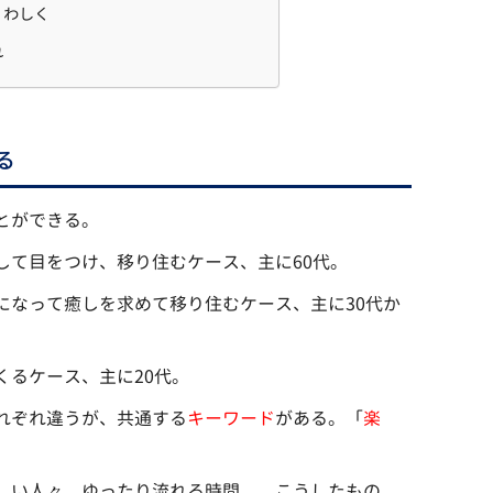
くわしく
れ
る
とができる。
して目をつけ、移り住むケース、主に60代。
になって癒しを求めて移り住むケース、主に30代か
くるケース、主に20代。
れぞれ違うが、共通する
キーワード
がある。「
楽
しい人々、ゆったり流れる時間…。こうしたもの