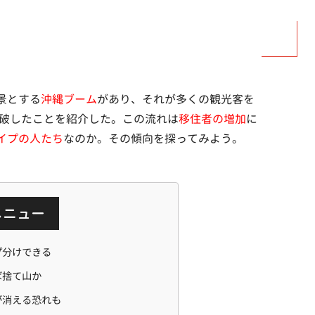
景とする
沖縄ブーム
があり、それが多くの観光客を
突破したことを紹介した。この流れは
移住者の増加
に
イプの人たち
なのか。その傾向を探ってみよう。
メニュー
プ分けできる
ば捨て山か
が消える恐れも