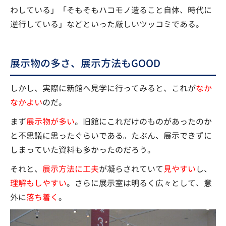
わしている」「そもそもハコモノ造ること自体、時代に
逆行している」などといった厳しいツッコミである。
展示物の多さ、展示方法もGOOD
しかし、実際に新館へ見学に行ってみると、これが
なか
なかよい
のだ。
まず
展示物が多い
。旧館にこれだけのものがあったのか
と不思議に思ったぐらいである。たぶん、展示できずに
しまっていた資料も多かったのだろう。
それと、
展示方法に工夫
が凝らされていて
見やすい
し、
理解もしやすい
。さらに展示室は明るく広々として、意
外に
落ち着く
。