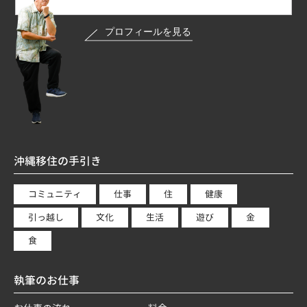
沖縄移住の手引き
コミュニティ
仕事
住
健康
引っ越し
文化
生活
遊び
金
食
執筆のお仕事