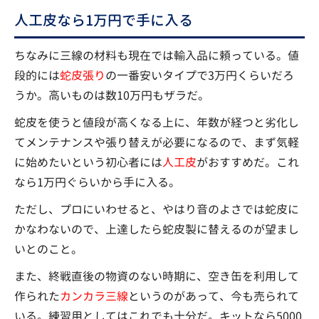
人工皮なら1万円で手に入る
ちなみに三線の材料も現在では輸入品に頼っている。値
段的には
蛇皮張り
の一番安いタイプで3万円くらいだろ
うか。高いものは数10万円もザラだ。
蛇皮を使うと値段が高くなる上に、年数が経つと劣化し
てメンテナンスや張り替えが必要になるので、まず気軽
に始めたいという初心者には
人工皮
がおすすめだ。これ
なら1万円ぐらいから手に入る。
ただし、プロにいわせると、やはり音のよさでは蛇皮に
かなわないので、上達したら蛇皮製に替えるのが望まし
いとのこと。
また、終戦直後の物資のない時期に、空き缶を利用して
作られた
カンカラ三線
というのがあって、今も売られて
いる。練習用としてはこれでも十分だ。キットなら5000