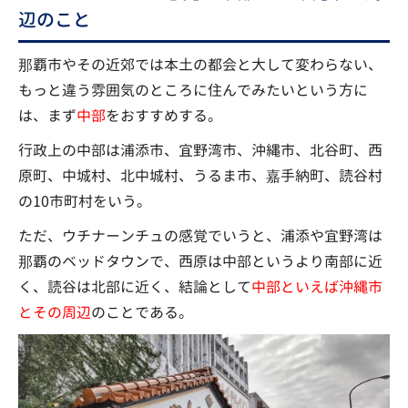
辺のこと
那覇市やその近郊では本土の都会と大して変わらない、
もっと違う雰囲気のところに住んでみたいという方に
は、まず
中部
をおすすめする。
行政上の中部は浦添市、宜野湾市、沖縄市、北谷町、西
原町、中城村、北中城村、うるま市、嘉手納町、読谷村
の10市町村をいう。
ただ、ウチナーンチュの感覚でいうと、浦添や宜野湾は
那覇のベッドタウンで、西原は中部というより南部に近
く、読谷は北部に近く、結論として
中部といえば沖縄市
とその周辺
のことである。