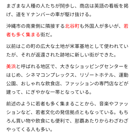
まざまな人種の人たちが闊歩し、商店は英語の看板を掲
げ、道をＹナンバーの車が駆け抜ける。
沖縄市の南東側に隣接する
北谷町
も外国人が多いが、
若
者も多く集まる
街だ。
以前はこの町の広大な土地が米軍基地として使われてい
たが、それが返還された跡地に新しい街ができた。
美浜
と呼ばれる地区で、大きなショッピングセンターを
はじめ、シネマコンプレックス、リゾートホテル、運動
公園、おしゃれな飲食店、ファッションの専門店などが
建って、にぎやかな一帯となっている。
前述のように若者も多く集まることから、音楽やファッ
ションなど、若者文化の発信拠点ともなっている。もち
ろん買い物や飲食にも便利で、那覇あたりからわざわざ
やってくる人も多い。