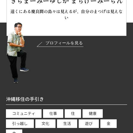
きらまーみーゆしが まちげーみーらん
遠くにある慶良間の島々は見えるが、自分のまつげは見えな
い
沖縄移住の手引き
コミュニティ
仕事
住
健康
引っ越し
文化
生活
遊び
金