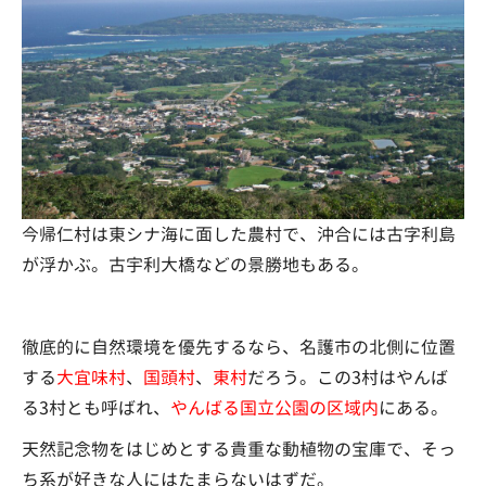
今帰仁村は東シナ海に面した農村で、沖合には古字利島
が浮かぶ。古宇利大橋などの景勝地もある。
徹底的に自然環境を優先するなら、名護市の北側に位置
する
大宜味村
、
国頭村
、
東村
だろう。この3村はやんば
る3村とも呼ばれ、
やんばる国立公園の区域内
にある。
天然記念物をはじめとする貴重な動植物の宝庫で、そっ
ち系が好きな人にはたまらないはずだ。