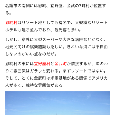
名護市の南側には恩納、宜野座、金武の3町村が位置す
る。
恩納村
はリゾート地としても有名で、大規模なリゾート
ホテルも建ち並んでおり、観光客も多い。
しかし、意外に大型スーパーや大きな病院などがなく、
地元民向けの娯楽施設も乏しい。きれいな海には不自由
しないのがいい点なのだが。
恩納村の東には
宜野座村
と
金武町
が隣接するが、隣のわ
りに雰囲気はガラッと変わる。まずリゾートではない。
そして、とくに金武町は米軍基地がある関係でアメリカ
人が多く、独特な雰囲気がある。