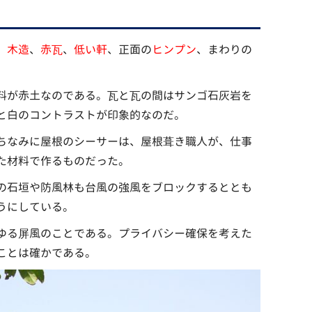
、
木造
、
赤瓦
、
低い軒
、正面の
ヒンプン
、まわりの
料が赤土なのである。瓦と瓦の間はサンゴ石灰岩を
と白のコントラストが印象的なのだ。
ちなみに屋根のシーサーは、屋根葺き職人が、仕事
た材料で作るものだった。
の石垣や防風林も台風の強風をブロックするととも
うにしている。
ゆる屏風のことである。プライバシー確保を考えた
ことは確かである。