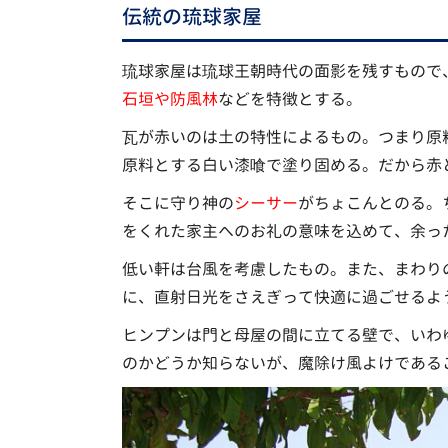
伝統の琉球家屋
琉球家屋は琉球王朝時代の面影を残すもので
石垣や防風林
などを特徴とする。
瓦が赤いのは土の特性によるもの。つまり原
原料とする白い漆喰で塗り固める。だから赤
そこに守り神の
シーサー
がちょこんとのる。
をくれた家主へのお礼の意味を込めて、余っ
低い軒は台風を考慮したもの。また、まわり
に、直射日光をさえぎって快適に過ごせるよ
ヒンプンは門と母屋の間に立てる壁で、いわ
のかどうか知らないが、魔除け風よけである