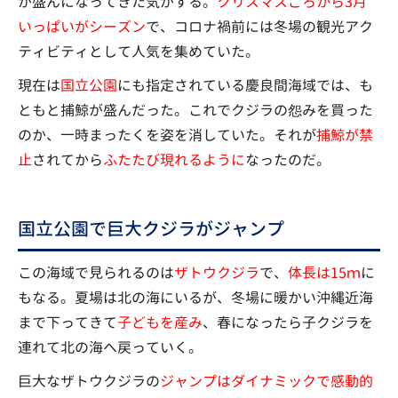
が盛んになってきた気がする。
クリスマスごろから3月
いっぱいがシーズン
で、コロナ禍前には冬場の観光アク
ティビティとして人気を集めていた。
現在は
国立公園
にも指定されている慶良間海域では、も
ともと捕鯨が盛んだった。これでクジラの怨みを買った
のか、一時まったくを姿を消していた。それが
捕鯨が禁
止
されてから
ふたたび現れるように
なったのだ。
国立公園で巨大クジラがジャンプ
この海域で見られるのは
ザトウクジラ
で、
体長は15ｍ
に
もなる。夏場は北の海にいるが、冬場に暖かい沖縄近海
まで下ってきて
子どもを産み
、春になったら子クジラを
連れて北の海へ戻っていく。
巨大なザトウクジラの
ジャンプはダイナミックで感動的