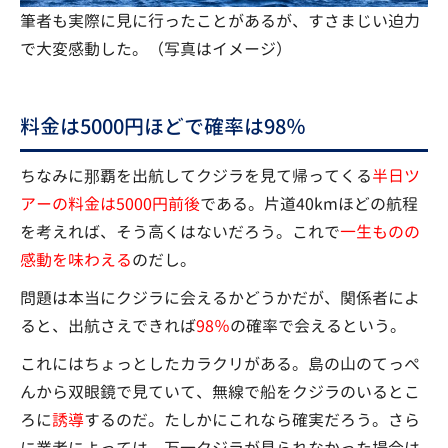
筆者も実際に見に行ったことがあるが、すさまじい迫力
で大変感動した。（写真はイメージ）
料金は5000円ほどで確率は98％
ちなみに那覇を出航してクジラを見て帰ってくる
半日ツ
アーの料金は5000円前後
である。片道40kmほどの航程
を考えれば、そう高くはないだろう。これで
一生ものの
感動を味わえる
のだし。
問題は本当にクジラに会えるかどうかだが、関係者によ
ると、出航さえできれば
98％
の確率で会えるという。
これにはちょっとしたカラクリがある。島の山のてっぺ
んから双眼鏡で見ていて、無線で船をクジラのいるとこ
ろに
誘導
するのだ。たしかにこれなら確実だろう。さら
に業者によっては、万一クジラが見られなかった場合は